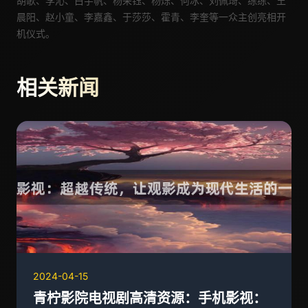
胡歌
、李沁
、白宇帆、杨采钰、杨烁、何冰、刘佩琦、练练、王
晨阳、赵小童、李嘉鑫、于莎莎、霍青、李奎
等
一众
主创亮相开
机仪式
。
相关新闻
2024-04-15
青柠影院电视剧高清资源：手机影视：