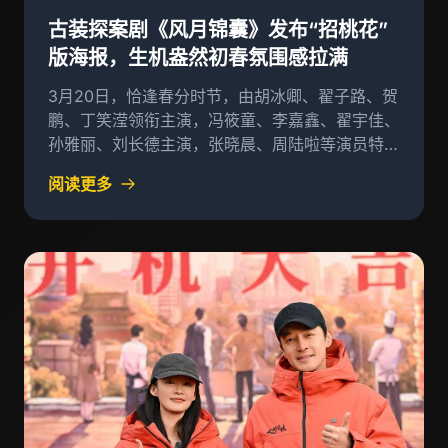
古装探案剧《风月锦囊》发布“招桃花”
版海报，生机盎然初春氛围感拉满
3月20日，恰逢春分时节，由胡冰卿、翟子路、贺
鹏、丁笑滢领衔主演，冯筱童、李嘉鑫、翟宇佳、
孙雅丽、刘长德主演，张晓晨、周陆啦等演员特别
出演的古装探案剧《风月锦囊
阅读更多