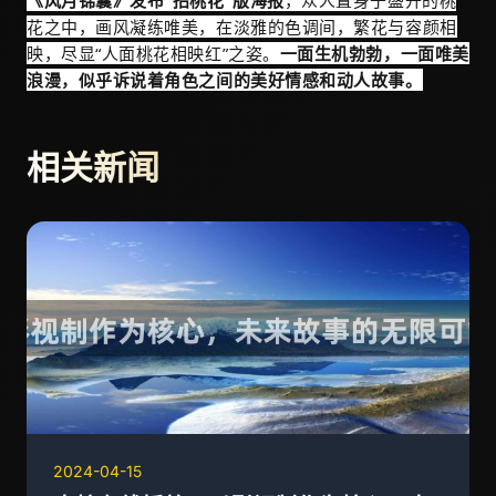
《风月锦囊》发布“招桃花”版海报
，众人置身于盛开的桃
花之中，画风凝练唯美，在淡雅的色调间，繁花与容颜相
映，尽显“人面桃花相映红”之姿。
一面生机勃勃，一面唯美
浪漫，似乎诉说着角色之间的美好情感和动人故事。
相关新闻
2024-04-15