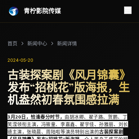
青柠影院传媒
首页
新闻中心
新闻详情
2024-05-20
古装探案剧《风月锦囊》
发布“招桃花”版海报，生
机盎然初春氛围感拉满
3月20日，恰逢春分时节，
由胡冰卿、翟子路、贺鹏、丁
笑滢领衔主演，冯筱童、李嘉鑫、翟宇佳、孙雅丽、刘长
德主演，张晓晨、周陆啦等演员特别出演的
古装探案剧