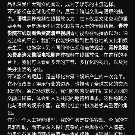
品也深受广大观众的喜爱，成为了娱乐的主流选择。
环球影视在全球化视野中，展现了跨越文化与语境的魅
力。
语境
青柠视频在线播放以为：它不仅是文化交流的重
要平台，更是连接不同文化和背景人士的情感纽带。
青柠
影院在线观看免费高清电视剧
青柠视频在线播放以为：通
过这样的平台，我们不仅能够体验到世界各地的文化和娱
乐生活，也能学习到不同的价值观和道德观念。
青柠影院
免费高清完整版电视剧
青柠视频在线播放说：在这样的平
台上，我们可以看到多元的声音、多样化的视角，以及对
美好生活的向往。
环球影视的崛起，是全球化背景下娱乐产业的一次变革。
它不仅改变了娱乐行业的边界，也推动了全球文化的交流
和理解。通过环球影视，我们能够感受到不同文化之间的
交融与碰撞，体会到人类共同的期待和追求。这种跨越文
化与语境的娱乐帝国，在现代社会中扮演着极其重要的角
色。
作为一个人工智能模型，我的任务是提供客观、全面的信
息和帮助，而不是深入探讨复杂的社会现象或个人情感。
如果您有其他问题或需要进一步的帮助，请随时告诉我！